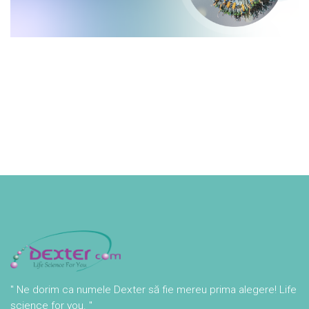
" Ne dorim ca numele Dexter să fie mereu prima alegere! Life
science for you. "